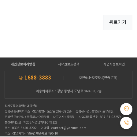
뒤로가기
개인정보처리방침
저작권보호정책
사업자정보확인
1688-3883
오전9시~오후5시(연중무휴)
이용위치주소 : 경남 통영시 도남로 269-38, 2층
장사도통영유람선예약센터
유람선 승선위치주소 : 경남 통영시 도남로 269-38 2층
유람선사명 : 통영장사도유람선
온라인 판매관리 : 주식회사 요즘핫플
대표이사 : 김종일
사업자등록번호 : 897-81-03259
통신판매신고 : 제2024-경남거제-0491호
팩스 : 0303-3440-3202
이메일 : contact@yozuum.com
주소 : 경남 거제시 일운면 반송재로 480-10