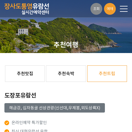
조회
예매
추천여행
추천맛집
추천숙박
추천트립
도장포유람선
해금강, 십자동굴 선상관광(신선대,우제봉,외도상륙X)
온라인예약 특가할인
최신 대형유람선 운항