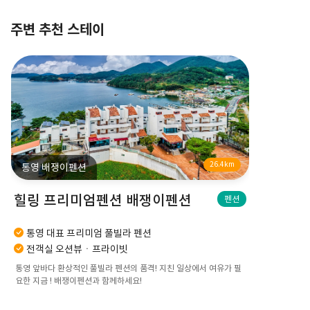
주변 추천 스테이
26.4km
통영 배쟁이펜션
힐링 프리미엄펜션 배쟁이펜션
펜션
통영 대표 프리미엄 풀빌라 펜션
전객실 오션뷰ㆍ프라이빗
통영 앞바다 환상적인 풀빌라 펜션의 품격! 지친 일상에서 여유가 필
요한 지금 ! 배쟁이펜션과 함께하세요!