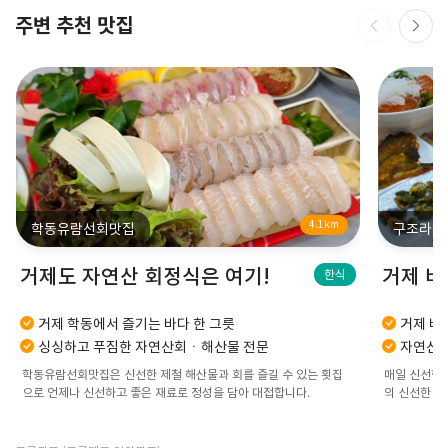
주변 추천 맛집
4.1km
학동유람선회맛집
구조라횟
거제도 자연산 회정식은 여기!
거제 바
한식
거제 학동에서 즐기는 바다 한 그릇
거제 바
싱싱하고 푸짐한 자연산회ㆍ해산물 전문
자연산 
학동유람선회맛집은 신선한 제철 해산물과 회를 즐길 수 있는 횟집
매일 신선한 
으로 언제나 신선하고 좋은 재료로 정성을 담아 대접합니다.
의 신선한 자