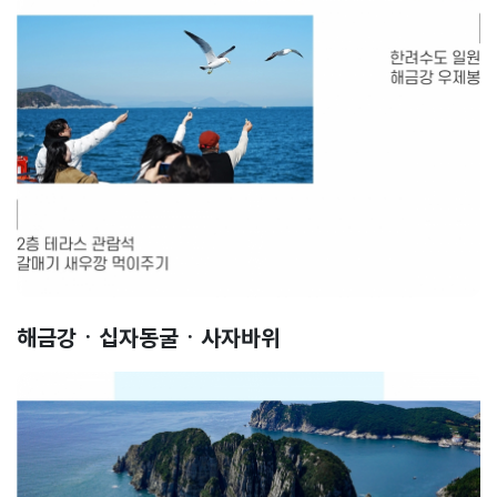
해금강ㆍ십자동굴ㆍ사자바위