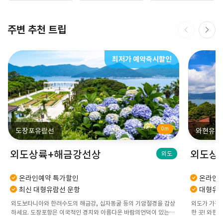
주변 추천 트립
최저가 예약즉시할인
0m
도장포유람선
와현유람
외도상륙+해금강선상
외도상
외도
온라인예약 특가할인
온라인예
최신 대형유람선 운항
대형유람
외도보타니아와 한려수도의 해금강, 십자동굴 등의 기암절경을 감상
외도가 가장
하세요. 도장포항은 이국적인 경치와 아름다운 바람의언덕이 있는
한 곳! 와현
항구입니다.
겨보세요!