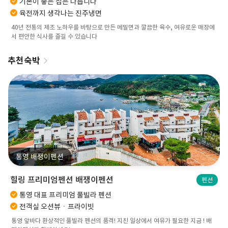
기본이 좋은 집은 다릅니다
육전까지 생각나는 진주냉면
40년 전통의 제조 노하우를 바탕으로 만든 메밀면과 깔끔한 육수, 여유로운 매장에
서 편안한 식사를 즐길 수 있습니다
추천숙박
통영 배쟁이펜션
힐링 프리미엄펜션 배쟁이펜션
펜션
통영 대표 프리미엄 풀빌라 펜션
전객실 오션뷰ㆍ프라이빗
통영 앞바다 환상적인 풀빌라 펜션의 품격! 지친 일상에서 여유가 필요한 지금 ! 배