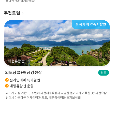
쟁이펜션과 함께하세요!
추천트립
최저가 예약즉시할인
와현유람선
외도상륙+해금강선상
외도
온라인예약 특가할인
대형유람선 운항
외도가 가장 가깝고, 주변에 와현해수욕장과 다양한 볼거리가 가득한 곳! 와현유람
선에서 아름다운 거제여행과 외도, 해금강여행을 즐겨보세요!