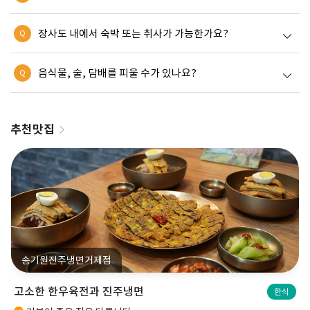
장사도 내에서 숙박 또는 취사가 가능한가요?
Q
음식물, 술, 담배를 피울 수가 있나요?
Q
추천맛집
송기원진주냉면거제점
고소한 한우육전과 진주냉면
한식