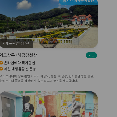
최저가 예약즉시할인
지세포관광유람선
외도상륙+해금강선상
외도
온라인예약 특가할인
최신 대형유람선 운항
외도보타니아 상륙 뿐만 아니라 지심도, 동섬, 해금강, 십자동굴 등을 경유,
한려수도의 풍경을 감상할 수 있는 최고의 코스를 제공합니다.