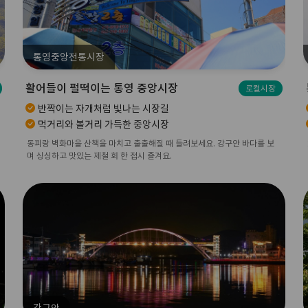
통영중앙전통시장
활어들이 펄떡이는 통영 중앙시장
로컬시장
반짝이는 자개처럼 빛나는 시장길
먹거리와 볼거리 가득한 중앙시장
동피랑 벽화마을 산책을 마치고 출출해질 때 들려보세요. 강구안 바다를 보
며 싱싱하고 맛있는 제철 회 한 접시 즐겨요.