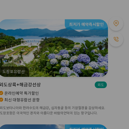
최저가 예약즉시할인
도장포유람선
외도상륙+해금강선상
외도
온라인예약 특가할인
최신 대형유람선 운항
외도보타니아와 한려수도의 해금강, 십자동굴 등의 기암절경을 감상하세요.
도장포항은 이국적인 경치와 아름다운 바람의언덕이 있는 항구입니다.