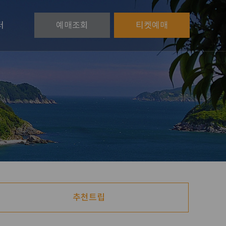
터
예매
조회
티켓
예매
추천트립