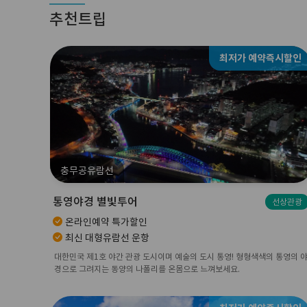
추천트립
최저가 예약즉시할인
충무공유람선
통영야경 별빛투어
선상관광
온라인예약 특가할인
최신 대형유람선 운항
대한민국 제1호 야간 관광 도시이며 예술의 도시 통영! 형형색색의 통영의 
경으로 그려지는 동양의 나폴리를 온몸으로 느껴보세요.