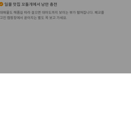
일몰 맛집 꼬돌개에서 낭만 충전
대매물도 해품길 따라 걸으면 대마도까지 보이는 뷰가 펼쳐집니다. 폐교를
고친 캠핑장에서 쏟아지는 별도 꼭 보고 가세요.