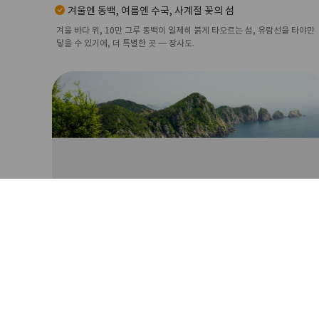
겨울엔 동백, 여름엔 수국, 사계절 꽃의 섬
겨울 바다 위, 10만 그루 동백이 일제히 붉게 타오르는 섬, 유람선을 타야만
닿을 수 있기에, 더 특별한 곳 — 장사도.
연화도&우도
바다의 연꽃섬 연화도, 소가 누운 섬 우도
섬여행
다리 하나로 두 섬을 여행하는 법
통영 섬 여행의 필수 코스 여기요
연화도ㆍ우도를 잇는 다리를 건너며 시원한 바닷바람을 느껴봐요. 바다 위에
핀 연꽃 같은 연화도에서 특별한 추억도 만들어 가세요.