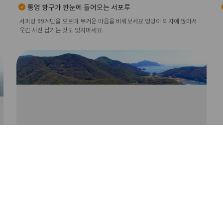
통영 항구가 한눈에 들어오는 서포루
서피랑 99계단을 오르며 무거운 마음을 비워보세요.엉덩이 의자에 앉아서
웃긴 사진 남기는 것도 잊지마세요.
한산도&추봉도
배 타고 훌쩍 떠나는 한산도 여행
섬여행
역사와 자연이 다 있는 통영 한산도
추봉교 건너서 만나는 예쁜 몽돌해변
통영항에서 뱃길로 25분, 고요하고 단정한 두 섬의 모습, 제승당 숲길을 지
나 추봉도 봉암 몽돌해변에 닿는 산책의 끝.