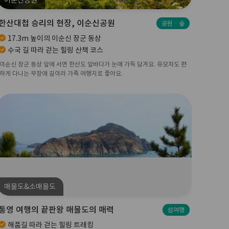
이순신공원
한산대첩 승리의 현장, 이순신공원
공원ㆍ숲
17.3m 높이의 이순신 장군 동상
수국 길 따라 걷는 힐링 산책 코스
이순신 장군 동상 앞에 서면 한산도 앞바다가 눈에 가득 담겨요. 유모차도 편
하게 다니는 무장애 길이라 가족 여행지로 좋아요.
매물도&소매물도
통영 여행의 끝판왕 매물도의 매력
섬여행
해품길 따라 걷는 힐링 트레킹