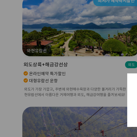
최저가 예약즉시할인
와현유람선
외도상륙+해금강선상
외도
온라인예약 특가할인
대형유람선 운항
외도가 가장 가깝고, 주변에 와현해수욕장과 다양한 볼거리가 가득한 곳! 와
현유람선에서 아름다운 거제여행과 외도, 해금강여행을 즐겨보세요!