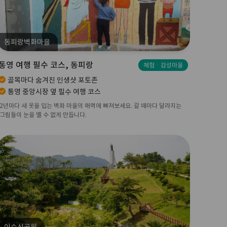
동피랑벽화마을
통영 여행 필수 코스, 동피랑
체험ㆍ감성마을
골목마다 숨겨진 인생샷 포토존
통영 중앙시장 옆 필수 여행 코스
2년마다 새 옷을 입는 벽화 마을의 매력에 빠져보세요. 갈 때마다 달라지는
그림들이 눈을 뗄 수 없게 만듭니다.