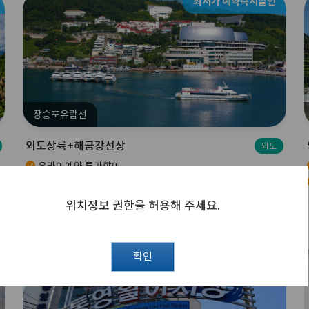
최저가 예약즉시할인
장승포유람선
외도상륙+해금강선상
외도
온라인예약 특가할인
최신 대형유람선 운항
장승포항에서 출발하는 외도보타니아 + 해금강 선상관광 여행! 외도보타니
위치정보 권한을 허용해 주세요.
아와 한려수도의 해금강, 십자동굴 등의 기암절경을 감상하세요.
확인