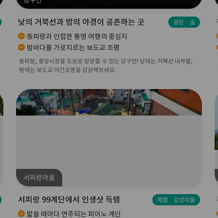
강구안
낮의 거북선과 밤의 야경이 공존하는 곳
공원ㆍ숲
동피랑과 인접한 통영 여행의 중심지
밤바다를 가로지르는 보도교 조명
동피랑, 중앙시장을 도보로 방문할 수 있는 강구안! 낮에는 거북선 내부를,
밤에는 보도교 야간조명을 감상해보세요.
서피랑마을
서피랑 99계단에서 인생샷 득템
체험ㆍ감성마을
밟을 때마다 연주되는 피아노 계단