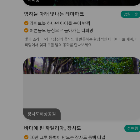
디피랑
밤하늘 아래 빛나는 테마파크
공원ㆍ숲
라이트볼 하나면 아이들 눈이 반짝
어른들도 동심으로 돌아가는 디피랑
빛과 소리, 그리고 당신의 움직임에 반응하는 환상적인 미디어아트 세계, 디
피랑에서 잊지 못할 밤의 동화를 만나보세요.
장사도해상공원
바다에 핀 까멜리아, 장사도
섬여행
10만 그루 동백이 만드는 장사도 동백 터널