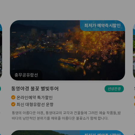
최저가 예약즉시할인
충무공유람선
통영야경 불꽃 별빛투어
선상관광
온라인예약 특가할인
최신 대형유람선 운항
야
통영의 아름다운 야경, 통영대교의 교각과 건물들에 그려진 예술 작품들,밤
바다의 낭만적인 분위기를 채워줄 아름다운 불꽃쇼가 함께 합니다.