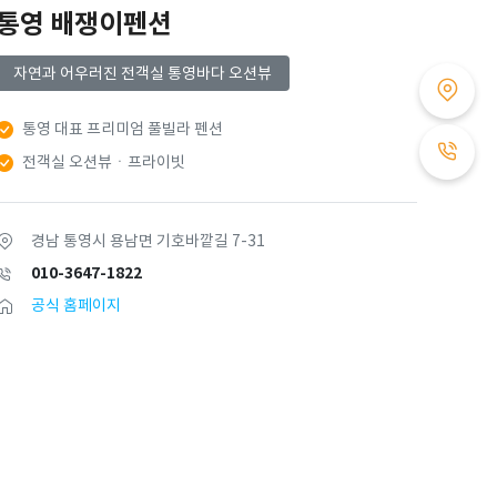
통영 배쟁이펜션
자연과 어우러진 전객실 통영바다 오션뷰
통영 대표 프리미엄 풀빌라 펜션
전객실 오션뷰ㆍ프라이빗
경남 통영시 용남면 기호바깥길 7-31
010-3647-1822
공식 홈페이지