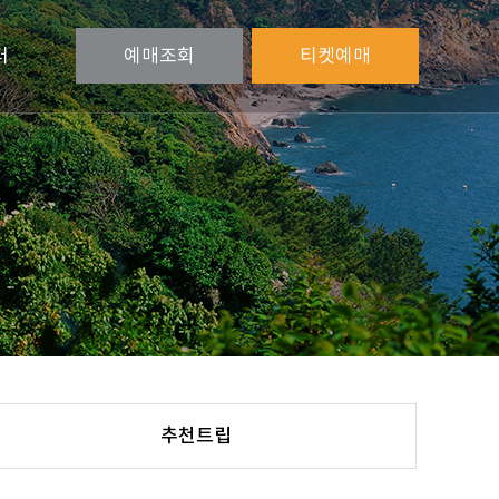
터
예매
조회
티켓
예매
추천트립